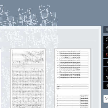
T
C
W
E
D
R
P
P
Sea
for: