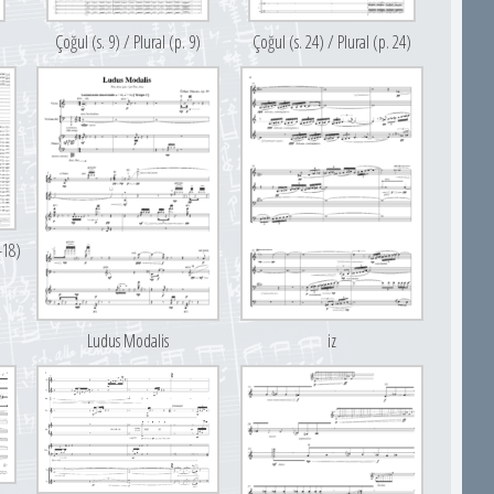
Çoğul (s. 9) / Plural (p. 9)
Çoğul (s. 24) / Plural (p. 24)
-18)
Ludus Modalis
iz