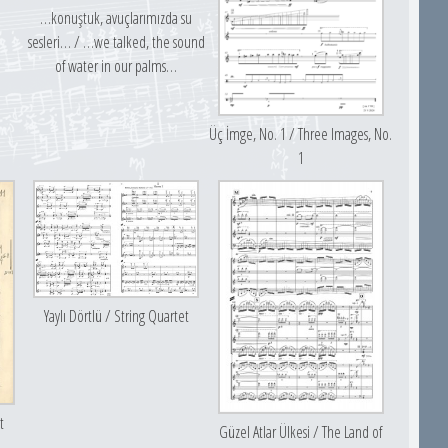
m
…konuştuk, avuçlarımızda su
sesleri… / …we talked, the sound
of water in our palms…
Üç İmge, No. 1 / Three Images, No.
1
Yaylı Dörtlü / String Quartet
t
Güzel Atlar Ülkesi / The Land of