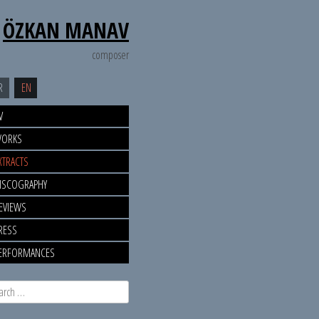
ÖZKAN MANAV
composer
R
EN
V
ORKS
XTRACTS
ISCOGRAPHY
EVIEWS
RESS
ERFORMANCES
rch